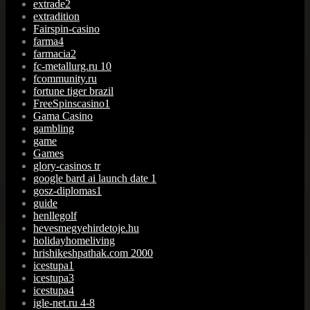
extrade2
extradition
Fairspin-casino
farma4
farmacia2
fc-metallurg.ru 10
fcommunity.ru
fortune tiger brazil
FreeSpinscasino1
Gama Casino
gambling
game
Games
glory-casinos tr
google bard ai launch date 1
gosz-diplomas1
guide
henllegolf
hevesmegyehirdetoje.hu
holidayhomeliving
hrishikeshpathak.com 2000
icestupa1
icestupa3
icestupa4
igle-net.ru 4-8