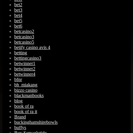
bet2
bet3
bet4
bet5
bet6
betcasino2
betcasino3
betcasino5
betify casino avis 4
betting
bettingcasino3
betwinner1
betwinner2
betwinner4
bfnr
bh_miakang
bizzo casino
blackmanbooks
blog
book of ra
book of ra it
Brand
buckinghamshirebowls
buffys
Buy Semaglutide