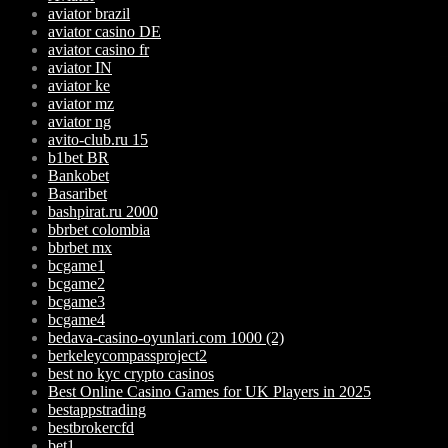
aviator brazil
aviator casino DE
aviator casino fr
aviator IN
aviator ke
aviator mz
aviator ng
avito-club.ru 15
b1bet BR
Bankobet
Basaribet
bashpirat.ru 2000
bbrbet colombia
bbrbet mx
bcgame1
bcgame2
bcgame3
bcgame4
bedava-casino-oyunlari.com 1000 (2)
berkeleycompassproject2
best no kyc crypto casinos
Best Online Casino Games for UK Players in 2025
bestappstrading
bestbrokercfd
bet1