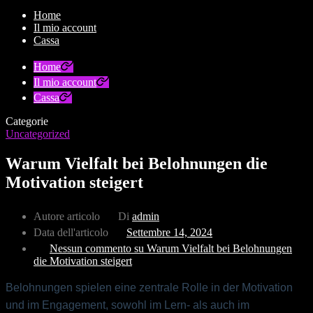
Home
Il mio account
Cassa
Home
Il mio account
Cassa
Categorie
Uncategorized
Warum Vielfalt bei Belohnungen die
Motivation steigert
Autore articolo
Di
admin
Data dell'articolo
Settembre 14, 2024
Nessun commento
su Warum Vielfalt bei Belohnungen
die Motivation steigert
Belohnungen spielen eine zentrale Rolle in der Motivation
und im Engagement, sowohl im Lern- als auch im