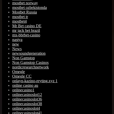
mostbet norway
mostbet ozbekistonda
Mostbet Russia
mostbet tr
mostbet4
Mr Bet casino DE
mr jack bet brazil
mx-bbrbet-casino
nastya
new
News
newsoundgeneration
Non Gamstop
Non Gamstop Casinos
nordicresearchnetwork
Omegle
Omegle CC
onlayn-kazino-reyting.xyz 1
online casino au
onlinecasino1
onlinecasinoslot12
onlinecasinoslot36
onlinecasinoslot38
onlinecasinoslot4
onlinecasinoslot41