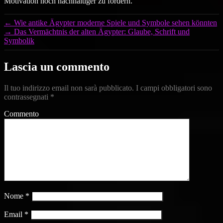
Motivation noch nachhaltiger zu fördern.
←
Wie antike Ägypter moderne Spiele und Symbole sehen könnten
→
Das Vermächtnis der alten Ägypter: Glaube, Schrift und
Symbolik
Lascia un commento
Il tuo indirizzo email non sarà pubblicato.
I campi obbligatori sono
contrassegnati
*
Commento
Nome
*
Email
*