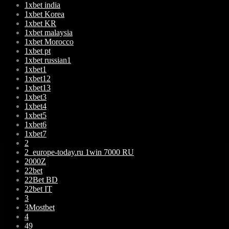
1xbet india
1xbet Korea
1xbet KR
1xbet malaysia
1xbet Morocco
1xbet pt
1xbet russian1
1xbet1
1xbet12
1xbet13
1xbet3
1xbet4
1xbet5
1xbet6
1xbet7
2
2_europe-today.ru 1win 7000 RU
2000Z
22bet
22Bet BD
22bet IT
3
3Mostbet
4
49