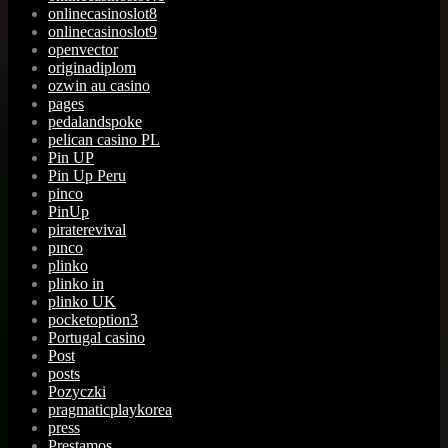
onlinecasinoslot8
onlinecasinoslot9
openvector
originadiplom
ozwin au casino
pages
pedalandspoke
pelican casino PL
Pin UP
Pin Up Peru
pinco
PinUp
piraterevival
pınco
plinko
plinko in
plinko UK
pocketoption3
Portugal casino
Post
posts
Pozyczki
pragmaticplaykorea
press
Prestamos