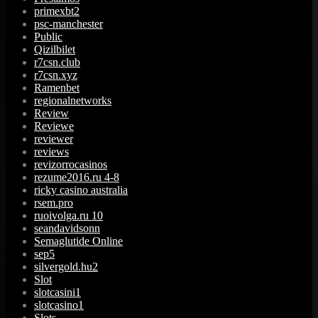
primexbt2
psc-manchester
Public
Qizilbilet
r7csn.club
r7csn.xyz
Ramenbet
regionalnetworks
Review
Reviewe
reviewer
reviews
revizorrocasinos
rezume2016.ru 4-8
ricky casino australia
rsem.pro
ruoivolga.ru 10
seandavidsonn
Semaglutide Online
sep5
silvergold.hu2
Slot
slotcasini1
slotcasino1
Slots