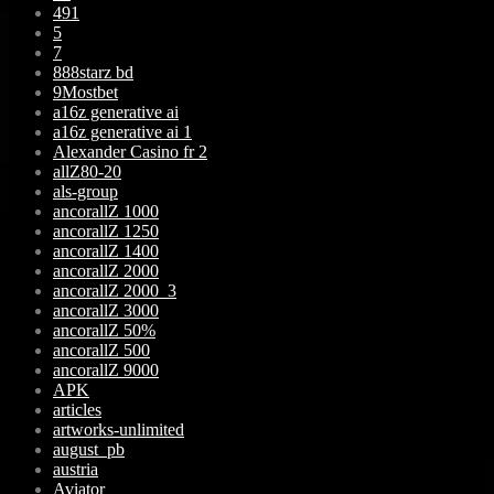
491
5
7
888starz bd
9Mostbet
a16z generative ai
a16z generative ai 1
Alexander Casino fr 2
allZ80-20
als-group
ancorallZ 1000
ancorallZ 1250
ancorallZ 1400
ancorallZ 2000
ancorallZ 2000_3
ancorallZ 3000
ancorallZ 50%
ancorallZ 500
ancorallZ 9000
APK
articles
artworks-unlimited
august_pb
austria
Aviator