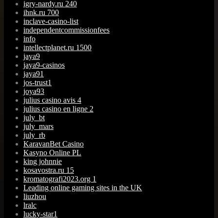
igry-nardy.ru 240
ihnk.ru 700
inclave-casino-list
independentcommissionfees
info
intellectplanet.ru 1500
jaya9
jaya9-casinos
jaya91
jos-trust1
joya93
julius casino avis 4
julius casino en ligne 2
july_bt
july_mars
july_rb
KaravanBet Casino
Kasyno Online PL
king johnnie
kosavostra.ru 15
kromatografi2023.org 1
Leading online gaming sites in the UK
liuzhou
lralc
lucky-star1