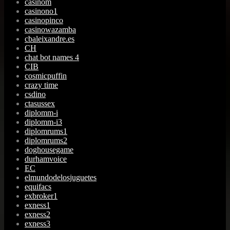
casinom
casinono1
casinopinco
casinowazamba
cbaleixandre.es
CH
chat bot names 4
CIB
cosmicpuffin
crazy time
csdino
ctasussex
diplomm-i
diplomm-i3
diplomrums1
diplomrums2
doghousegame
durhamvoice
EC
elmundodelosjuguetes
equifacs
exbroker1
exness1
exness2
exness3