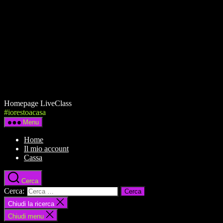
Homepage LiveClass
#iorestoacasa
Menu
Home
Il mio account
Cassa
Cerca
Cerca:
Chiudi la ricerca
Chiudi menu