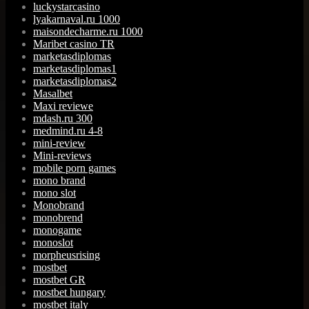
luckystarcasino
lyakarnaval.ru 1000
maisondecharme.ru 1000
Maribet casino TR
marketasdiplomas
marketasdiplomas1
marketasdiplomas2
Masalbet
Maxi reviewe
mdash.ru 300
medmind.ru 4-8
mini-review
Mini-reviews
mobile porn games
mono brand
mono slot
Monobrand
monobrend
monogame
monoslot
morpheusrising
mostbet
mostbet GR
mostbet hungary
mostbet italy