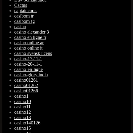
Cactus
captaincook
casibom tr
casibom-tg
casino
casino alexander 3
casino en ligne fr
casino online ar
casinò online it
casino svensk licens
casino-17-11-1
casino-20-11-1
casino-en-ligne
casino-glory india
casino01261
casino01262
casino01266
casino1
casino10
casino11
casino12
casino13
casino140126
casino15