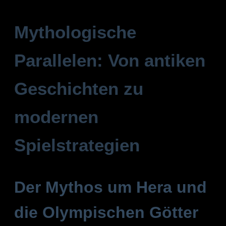
Mythologische
Parallelen: Von antiken
Geschichten zu
modernen
Spielstrategien
Der Mythos um Hera und
die Olympischen Götter