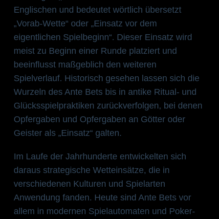
Englischen und bedeutet wörtlich übersetzt
„Vorab-Wette“ oder „Einsatz vor dem
eigentlichen Spielbeginn“. Dieser Einsatz wird
meist zu Beginn einer Runde platziert und
beeinflusst maßgeblich den weiteren
Spielverlauf. Historisch gesehen lassen sich die
Wurzeln des Ante Bets bis in antike Ritual- und
Glücksspielpraktiken zurückverfolgen, bei denen
Opfergaben und Opfergaben an Götter oder
Geister als „Einsatz“ galten.
Im Laufe der Jahrhunderte entwickelten sich
daraus strategische Wetteinsätze, die in
verschiedenen Kulturen und Spielarten
Anwendung fanden. Heute sind Ante Bets vor
allem in modernen Spielautomaten und Poker-