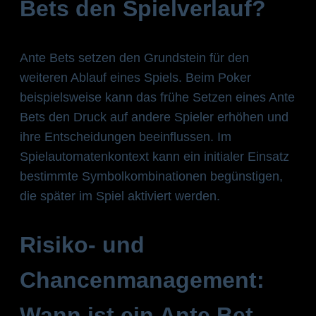
Bets den Spielverlauf?
Ante Bets setzen den Grundstein für den
weiteren Ablauf eines Spiels. Beim Poker
beispielsweise kann das frühe Setzen eines Ante
Bets den Druck auf andere Spieler erhöhen und
ihre Entscheidungen beeinflussen. Im
Spielautomatenkontext kann ein initialer Einsatz
bestimmte Symbolkombinationen begünstigen,
die später im Spiel aktiviert werden.
Risiko- und
Chancenmanagement:
Wann ist ein Ante Bet