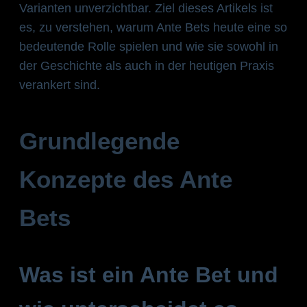
Varianten unverzichtbar. Ziel dieses Artikels ist
es, zu verstehen, warum Ante Bets heute eine so
bedeutende Rolle spielen und wie sie sowohl in
der Geschichte als auch in der heutigen Praxis
verankert sind.
Grundlegende
Konzepte des Ante
Bets
Was ist ein Ante Bet und