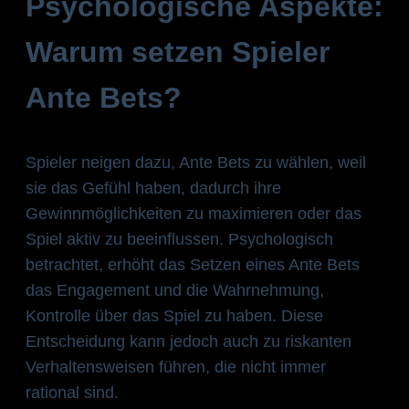
Psychologische Aspekte:
Warum setzen Spieler
Ante Bets?
Spieler neigen dazu, Ante Bets zu wählen, weil
sie das Gefühl haben, dadurch ihre
Gewinnmöglichkeiten zu maximieren oder das
Spiel aktiv zu beeinflussen. Psychologisch
betrachtet, erhöht das Setzen eines Ante Bets
das Engagement und die Wahrnehmung,
Kontrolle über das Spiel zu haben. Diese
Entscheidung kann jedoch auch zu riskanten
Verhaltensweisen führen, die nicht immer
rational sind.