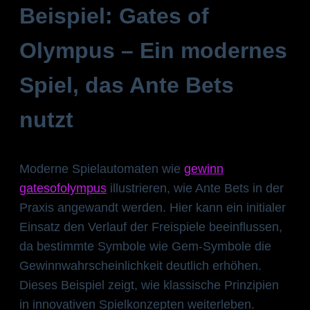
Beispiel: Gates of
Olympus – Ein modernes
Spiel, das Ante Bets
nutzt
Moderne Spielautomaten wie
gewinn
gatesofolympus
illustrieren, wie Ante Bets in der
Praxis angewandt werden. Hier kann ein initialer
Einsatz den Verlauf der Freispiele beeinflussen,
da bestimmte Symbole wie Gem-Symbole die
Gewinnwahrscheinlichkeit deutlich erhöhen.
Dieses Beispiel zeigt, wie klassische Prinzipien
in innovativen Spielkonzepten weiterleben.