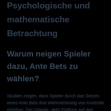
Psychologische und
mathematische
Betrachtung
Warum neigen Spieler
dazu, Ante Bets zu
wählen?
Studien zeigen, dass Spieler durch das Setzen
eines Ante Bets ihre Wahrnehmung von Kontrolle
erhöhen. Der Glaube, aktiv Einfluss auf den