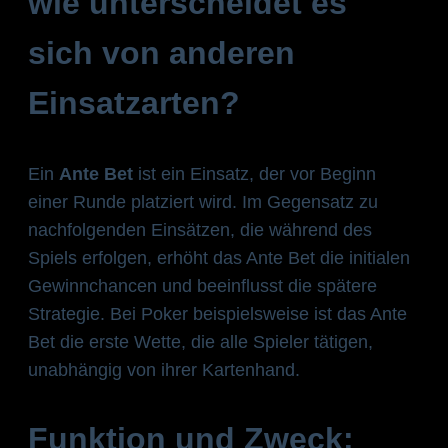
wie unterscheidet es
sich von anderen
Einsatzarten?
Ein
Ante Bet
ist ein Einsatz, der vor Beginn
einer Runde platziert wird. Im Gegensatz zu
nachfolgenden Einsätzen, die während des
Spiels erfolgen, erhöht das Ante Bet die initialen
Gewinnchancen und beeinflusst die spätere
Strategie. Bei Poker beispielsweise ist das Ante
Bet die erste Wette, die alle Spieler tätigen,
unabhängig von ihrer Kartenhand.
Funktion und Zweck: