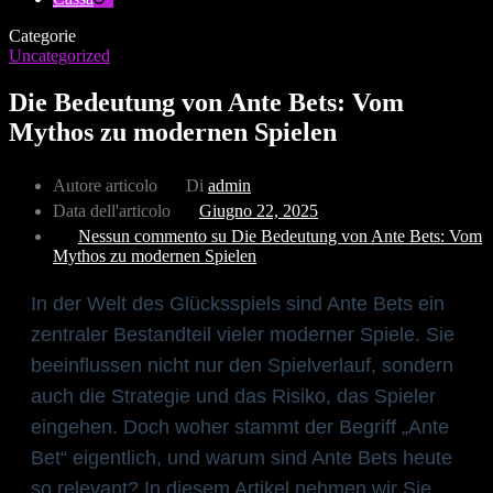
Categorie
Uncategorized
Die Bedeutung von Ante Bets: Vom
Mythos zu modernen Spielen
Autore articolo
Di
admin
Data dell'articolo
Giugno 22, 2025
Nessun commento
su Die Bedeutung von Ante Bets: Vom
Mythos zu modernen Spielen
In der Welt des Glücksspiels sind Ante Bets ein
zentraler Bestandteil vieler moderner Spiele. Sie
beeinflussen nicht nur den Spielverlauf, sondern
auch die Strategie und das Risiko, das Spieler
eingehen. Doch woher stammt der Begriff „Ante
Bet“ eigentlich, und warum sind Ante Bets heute
so relevant? In diesem Artikel nehmen wir Sie