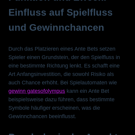
Einfluss auf Spielfluss
und Gewinnchancen
Durch das Platzieren eines Ante Bets setzen
Spieler einen Grundstein, der den Spielfluss in
eine bestimmte Richtung lenkt. Es schafft eine
Art Anfangsinvestition, die sowohl Risiko als
auch Chance erhöht. Bei Spielautomaten wie
gewinn gatesofolympus
kann ein Ante Bet
beispielsweise dazu führen, dass bestimmte
Symbole häufiger erscheinen, was die
Gewinnchancen beeinflusst.