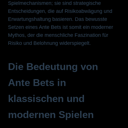
Spielmechanismen; sie sind strategische
Entscheidungen, die auf Risikoabwägung und
Erwartungshaltung basieren. Das bewusste
Setzen eines Ante Bets ist somit ein moderner
Mythos, der die menschliche Faszination für
Risiko und Belohnung widerspiegelt.
Die Bedeutung von
Ante Bets in
klassischen und
modernen Spielen