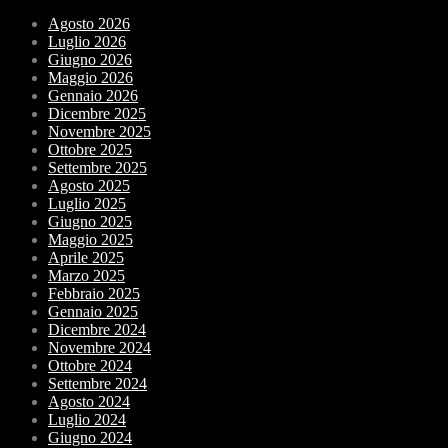
Agosto 2026
Luglio 2026
Giugno 2026
Maggio 2026
Gennaio 2026
Dicembre 2025
Novembre 2025
Ottobre 2025
Settembre 2025
Agosto 2025
Luglio 2025
Giugno 2025
Maggio 2025
Aprile 2025
Marzo 2025
Febbraio 2025
Gennaio 2025
Dicembre 2024
Novembre 2024
Ottobre 2024
Settembre 2024
Agosto 2024
Luglio 2024
Giugno 2024