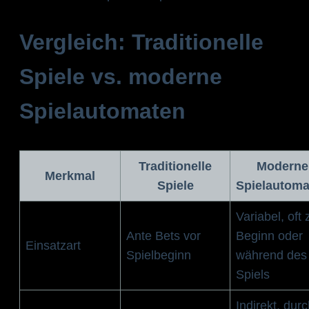
Vergleich: Traditionelle
Spiele vs. moderne
Spielautomaten
Traditionelle
Moderne
Merkmal
Spiele
Spielautoma
Variabel, oft 
Ante Bets vor
Beginn oder
Einsatzart
Spielbeginn
während des
Spiels
Indirekt, dur