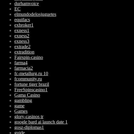
durhamvoice
EC
elmundodelosjuguetes
equifacs
exbroker1
exness1
exness2
exness3
extrade2
extradition
Fairspin-casino
farma4
farmacia2
fc-metallurg.ru 10
fcommunity.ru
fortune tiger brazil
FreeSpinscasino1
Gama Casino
gambling
game
Games
glory-casinos tr
google bard ai launch date 1
gosz-diplomas1
guide