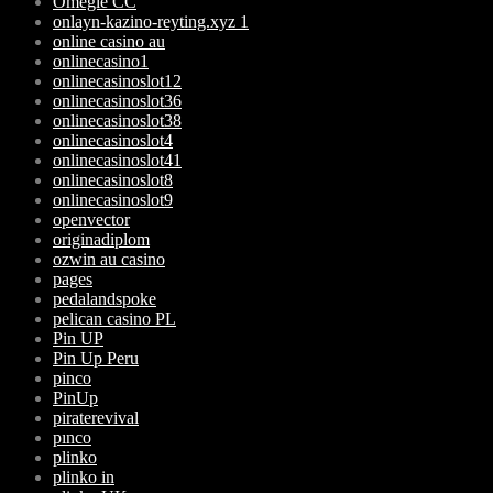
Omegle CC
onlayn-kazino-reyting.xyz 1
online casino au
onlinecasino1
onlinecasinoslot12
onlinecasinoslot36
onlinecasinoslot38
onlinecasinoslot4
onlinecasinoslot41
onlinecasinoslot8
onlinecasinoslot9
openvector
originadiplom
ozwin au casino
pages
pedalandspoke
pelican casino PL
Pin UP
Pin Up Peru
pinco
PinUp
piraterevival
pınco
plinko
plinko in