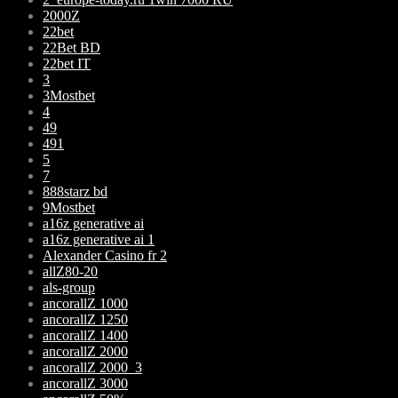
2000Z
22bet
22Bet BD
22bet IT
3
3Mostbet
4
49
491
5
7
888starz bd
9Mostbet
a16z generative ai
a16z generative ai 1
Alexander Casino fr 2
allZ80-20
als-group
ancorallZ 1000
ancorallZ 1250
ancorallZ 1400
ancorallZ 2000
ancorallZ 2000_3
ancorallZ 3000