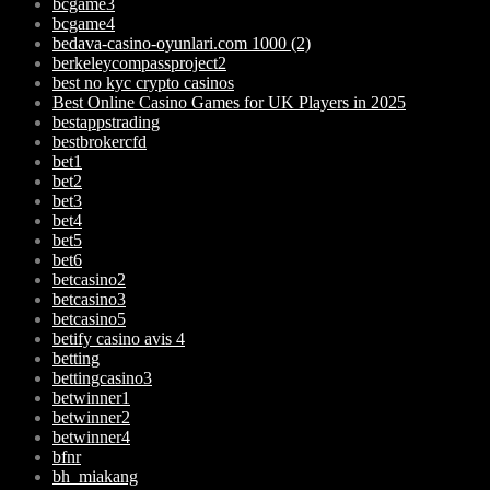
bcgame3
bcgame4
bedava-casino-oyunlari.com 1000 (2)
berkeleycompassproject2
best no kyc crypto casinos
Best Online Casino Games for UK Players in 2025
bestappstrading
bestbrokercfd
bet1
bet2
bet3
bet4
bet5
bet6
betcasino2
betcasino3
betcasino5
betify casino avis 4
betting
bettingcasino3
betwinner1
betwinner2
betwinner4
bfnr
bh_miakang