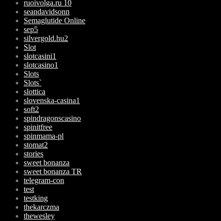
ruoivolga.ru 10
seandavidsonn
Semaglutide Online
sep5
silvergold.hu2
Slot
slotcasini1
slotcasino1
Slots
Slots`
slottica
slovenska-casina1
soft2
spindragonscasino
spinitfree
spinmama-pl
stomat2
stories
sweet bonanza
sweet bonanza TR
telegram-con
test
testking
thekarczma
thewesley