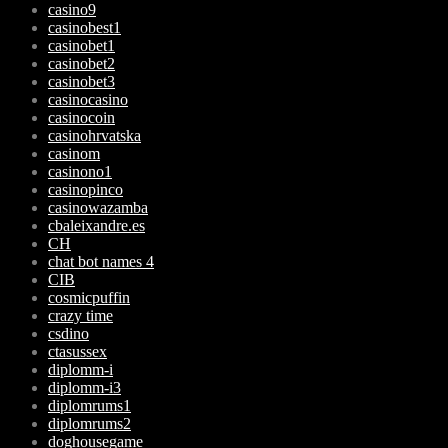
casino9
casinobest1
casinobet1
casinobet2
casinobet3
casinocasino
casinocoin
casinohrvatska
casinom
casinono1
casinopinco
casinowazamba
cbaleixandre.es
CH
chat bot names 4
CIB
cosmicpuffin
crazy time
csdino
ctasussex
diplomm-i
diplomm-i3
diplomrums1
diplomrums2
doghousegame