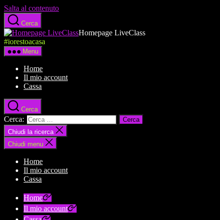
Salta al contenuto
Cerca
Homepage LiveClass
#iorestoacasa
Menu
Home
Il mio account
Cassa
Cerca
Cerca:
Chiudi la ricerca
Chiudi menu
Home
Il mio account
Cassa
Home
Il mio account
Cassa