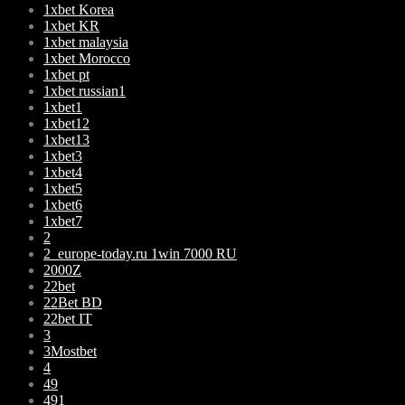
1xbet Korea
1xbet KR
1xbet malaysia
1xbet Morocco
1xbet pt
1xbet russian1
1xbet1
1xbet12
1xbet13
1xbet3
1xbet4
1xbet5
1xbet6
1xbet7
2
2_europe-today.ru 1win 7000 RU
2000Z
22bet
22Bet BD
22bet IT
3
3Mostbet
4
49
491