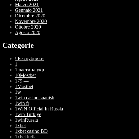
Marzo 2021
Gennaio 2021
Dicembre 2020
Novembre 2020
Ottobre 2020
Agosto 2020
Categorie
! Без рубрики
1
1 частина укр
10Mostbet
179 —
1Mostbet
1w
1win casino spanish
1win fr
1WIN Official In Russia
1win Turkiye
1winRussia
1xbet
1xbet casino BD
1xbet india